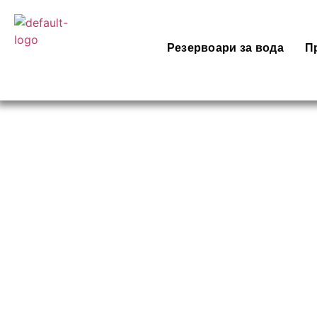
Резервоари за вода
П