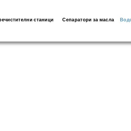
речистителни станици
Сепаратори за масла
Вод
ВОДОВОД