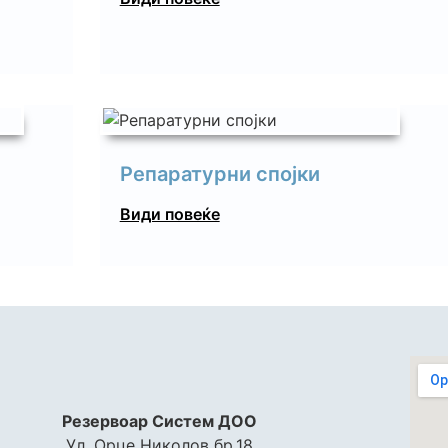
Репаратурни спојки
Види повеќе
Резервоар Систем ДОО
Ул. Орце Николов бр.18