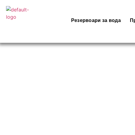
Резервоари за вода
П