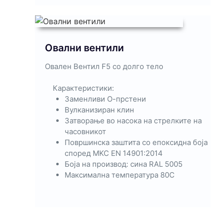
Овални вентили
Овален Вентил F5 со долго тело
Карактеристики:
Заменливи О-прстени
Вулканизиран клин
Затворање во насока на стрелките на
часовникот
Површинска заштита со епоксидна боја
според MKC EN 14901:2014
Боја на производ: сина RAL 5005
Максимална температура 80C