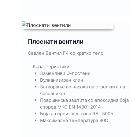
Плоснати вентили
Овален Вентил F4 со кратко тело
Карактеристики:
Заменливи О-прстени
Вулканизиран клин
Затворање во насока на стрелките на
часовникот
Површинска заштита со епоксидна боја
според MKC EN 14901:2014
Боја на производ: сина RAL 5005
Максимална температура 80C