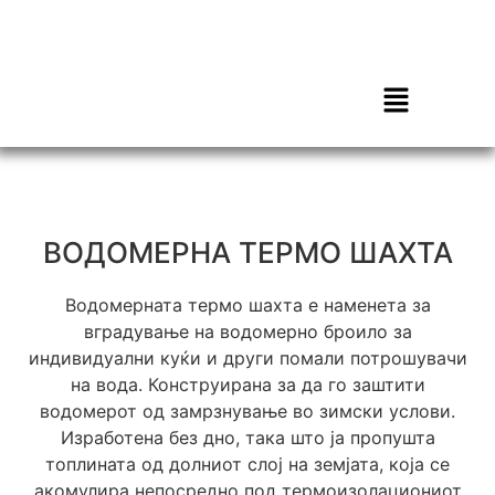
ВОДОМЕРНА ТЕРМО ШАХТА
Водомерната термо шахта е наменета за
вградување на водомерно броило за
индивидуални куќи и други помали потрошувачи
на вода. Конструирана за да го заштити
водомерот од замрзнување во зимски услови.
Изработена без дно, така што ја пропушта
топлината од долниот слој на земјата, која се
акомулира непосредно под термоизолациониот